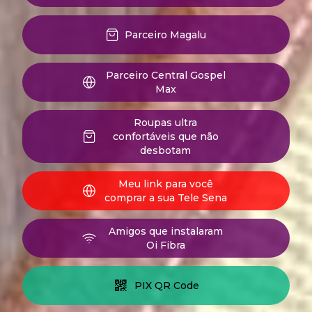
Parceiro Magalu
Parceiro Central Gospel
Max
Roupas ultra
confortáveis que não
desbotam
Meu link para você
comprar a sua Tele Sena
Amigos que instalaram
Oi Fibra
PIX QR Code